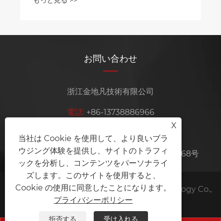
もっと見る >>
お問い合わせ
浙江金地凡技術有限公司
電話:
+86-13738886966
X
Eメール:
sales@jdfgokart.com
当社は Cookie を使用して、より良いブラ
ウジング体験を提供し、サイトのトラフィ
住所:
中国浙江省余姚市陽明街旗山村周台路668号
ックを分析し、コンテンツをパーソナライ
ズします。このサイトを使用すると、
Cookie の使用に同意したことになります。
Copyright © 2025 Zhejiang Jindifan Technology Co.,
プライバシーポリシー
Ltd.すべての権利予約。
拒否する
受け入れる
Links
Sitemap
RSS
XML
プライバシーポリシー