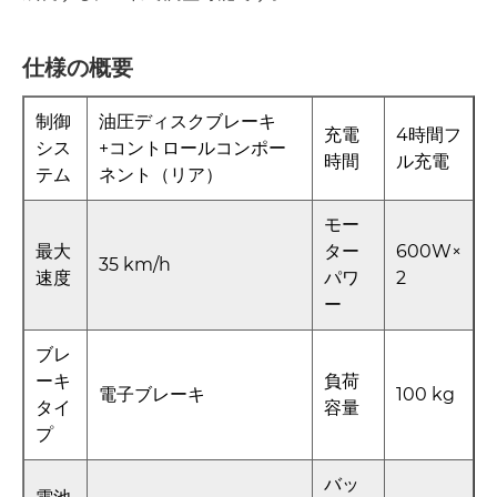
仕様の概要
制御
油圧ディスクブレーキ
充電
4時間フ
シス
+コントロールコンポー
時間
ル充電
テム
ネント（リア）
モー
最大
ター
600W×
35 km/h
速度
パワ
2
ー
ブレ
ーキ
負荷
電子ブレーキ
100 kg
タイ
容量
プ
バッ