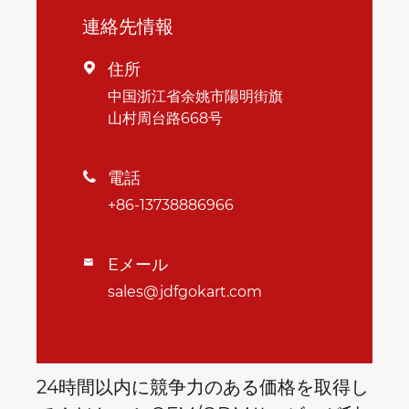
連絡先情報
住所

中国浙江省余姚市陽明街旗
山村周台路668号
電話

+86-13738886966
Eメール

sales@jdfgokart.com
24時間以内に競争力のある価格を取得し