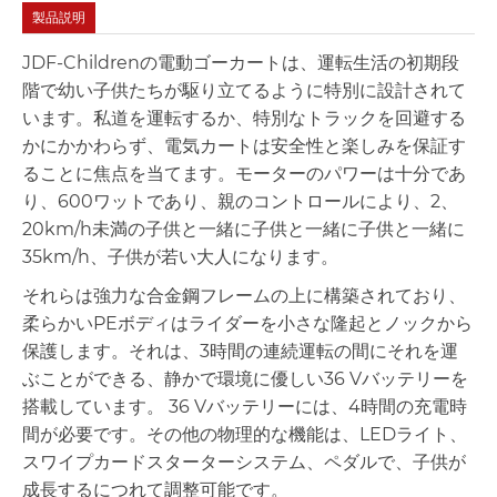
製品説明
JDF-Childrenの電動ゴーカートは、運転生活の初期段
階で幼い子供たちが駆り立てるように特別に設計されて
います。私道を運転するか、特別なトラックを回避する
かにかかわらず、電気カートは安全性と楽しみを保証す
ることに焦点を当てます。モーターのパワーは十分であ
り、600ワットであり、親のコントロールにより、2、
20km/h未満の子供と一緒に子供と一緒に子供と一緒に
35km/h、子供が若い大人になります。
それらは強力な合金鋼フレームの上に構築されており、
柔らかいPEボディはライダーを小さな隆起とノックから
保護します。それは、3時間の連続運転の間にそれを運
ぶことができる、静かで環境に優しい36 Vバッテリーを
搭載しています。 36 Vバッテリーには、4時間の充電時
間が必要です。その他の物理的な機能は、LEDライト、
スワイプカードスターターシステム、ペダルで、子供が
成長するにつれて調整可能です。