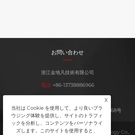
お問い合わせ
浙江金地凡技術有限公司
電話:
+86-13738886966
Eメール:
sales@jdfgokart.com
X
当社は Cookie を使用して、より良いブラ
住所:
中国浙江省余姚市陽明街旗山村周台路668号
ウジング体験を提供し、サイトのトラフィ
ックを分析し、コンテンツをパーソナライ
ズします。このサイトを使用すると、
Copyright © 2025 Zhejiang Jindifan Technology Co.,