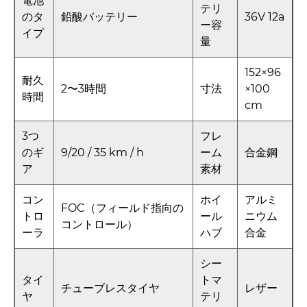
電池
テリ
のタ
鉛酸バッテリー
36V 12a
ー容
イプ
量
152×96
耐久
2〜3時間
寸法
×100
時間
cm
3つ
フレ
のギ
9/20 / 35 km / h
ーム
合金鋼
ア
素材
コン
ホイ
アルミ
FOC（フィールド指向の
トロ
ール
ニウム
コントロール）
ーラ
ハブ
合金
シー
タイ
トマ
チューブレスタイヤ
レザー
ヤ
テリ